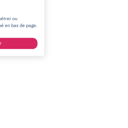
métrer ou
ué en bas de page.
r