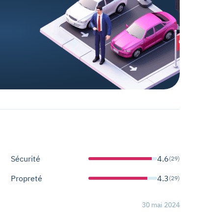
Sécurité
4.6
(29)
Propreté
4.3
(29)
30 mai 2024