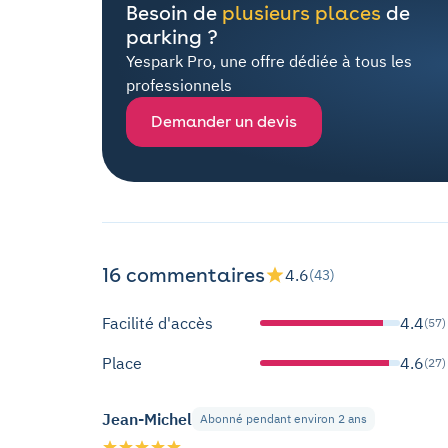
Besoin de
plusieurs places
de
parking ?
Yespark Pro, une offre dédiée à tous les
professionnels
Demander un devis
16 commentaires
4.6
(43)
Facilité d'accès
4.4
(57)
Place
4.6
(27)
Jean-Michel
Abonné pendant environ 2 ans