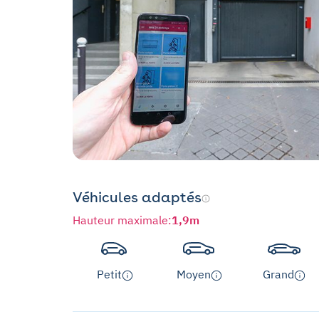
Véhicules adaptés
Hauteur maximale
:
1,9m
Petit
Moyen
Grand