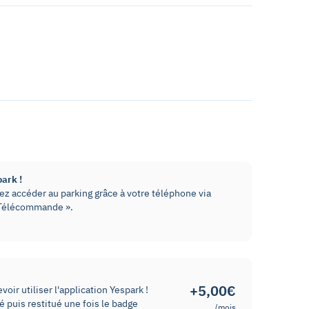
park !
z accéder au parking grâce à votre téléphone via
« Télécommande ».
+5,00€
oir utiliser l'application Yespark !
 puis restitué une fois le badge
/mois