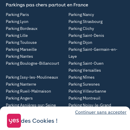
Parkings pas chers partout en France
Parking Paris
Parking Nancy
Parking Lyon
Parking Strasbourg
Parking Bordeaux
Parking Clichy
Parking Lille
Parking Saint-Denis
Parking Toulouse
Parking Dijon
Parking Marseille
Parking Saint-Germain-en-
Parking Nantes
Laye
Parking Boulogne-Billancourt
Parking Saint-Ouen
Parking Versailles
Parking Issy-les-Moulineaux
Parking Nîmes
Parking Nanterre
Parking Suresnes
Parking Rueil-Malmaison
Parking Villeurbanne
Parking Angers
Parking Montreuil
Parking Asnières-sur-Seine
Parking Noisy-le-Grand
Continuer sans accepter
Parking Colombes
Parking Clermont-Ferrand
Parking Courbevoie
des Cookies !
Parking Metz