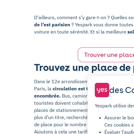
D’ailleurs, comment s’y gare-t-on ? Quelles s
de l’est parisien
? Yespark vous donne toutes l
voiture en toute sérénité. Et si la meilleure
sol
Trouver une place
Trouvez une place de 
Dans le 12e arrondissement, comme ailleurs 
des Co
Paris, la
circulation est très vite difficile, sa
encombrée.
Bus, camions, motos, scooter, pié
touristes doivent cohabiter sur la chaussée ! 
Yespark utilise de
places de stationnement sur la voirie sont don
plus d’un titre, recherchées et disputées. Le
Assurer le bo
de place pour le nombre de voitures est criant
Ces cookies s
Ajoutons à cela une tarification fortement
Évaluer l'aud