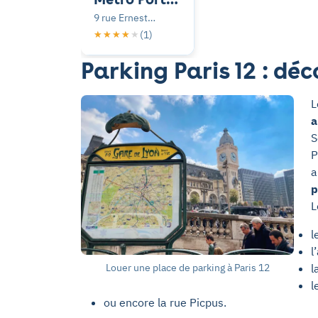
Dorée - rue
9 rue Ernest
Ernest
Lacoste, Paris
(1)
★★★★★
★★★★★
lacoste -
Parking Paris 12 : dé
Paris 12
a
S
P
a
p
L
l
l
l
Louer une place de parking à Paris 12
l
ou encore la rue Picpus.