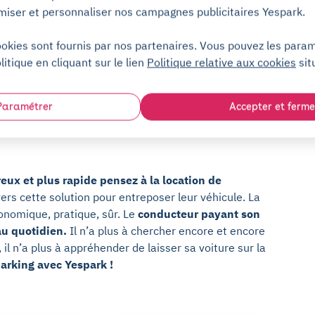
Louer une place de parking à Paris 12
miser et personnaliser nos campagnes publicitaires Yespark.
uer un
ookies sont fournis par nos partenaires. Vous pouvez les para
me grimpe, comptez
9,60€ pour 3 heures ou encore
litique en cliquant sur le lien
Politique relative aux cookies
sit
jours l’option des parkings publics, souvent très
ujours chers :
Paramétrer
Accepter et ferme
ux et plus rapide pensez à la location de
vers cette solution pour entreposer leur véhicule. La
onomique, pratique, sûr. Le
conducteur payant son
au quotidien.
Il n’a plus à chercher encore et encore
, il n’a plus à appréhender de laisser sa voiture sur la
parking avec Yespark !