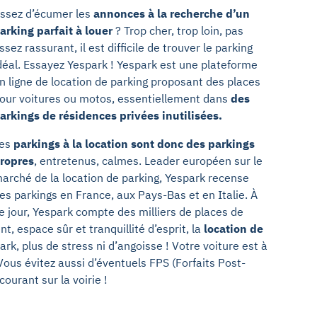
ssez d’écumer les
annonces à la recherche d’un
arking parfait à louer
? Trop cher, trop loin, pas
ssez rassurant, il est difficile de trouver le parking
déal. Essayez Yespark ! Yespark est une plateforme
n ligne de location de parking proposant des places
our voitures ou motos, essentiellement dans
des
arkings de résidences privées inutilisées.
es
parkings à la location sont donc des parkings
ropres
, entretenus, calmes. Leader européen sur le
arché de la location de parking, Yespark recense
es parkings en France, aux Pays-Bas et en Italie. À
e jour, Yespark compte des milliers de places de
t, espace sûr et tranquillité d’esprit, la
location de
rk, plus de stress ni d’angoisse ! Votre voiture est à
 Vous évitez aussi d’éventuels FPS (Forfaits Post-
ourant sur la voirie !