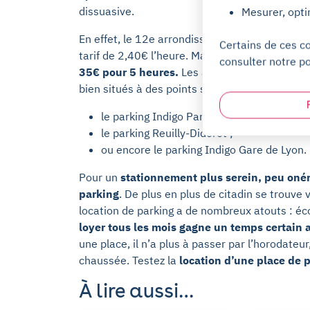
dissuasive.
Mesurer, opti
En effet, le 12e arrondissement se voit appliq
Certains de ces c
tarif de 2,40€ l’heure. Mais très vite la som
consulter notre po
35€ pour 5 heures.
Les automobilistes ont tou
bien situés à des points stratégiques, mais to
le parking Indigo Paris Picpus Nation ;
le parking Reuilly-Diderot ;
ou encore le parking Indigo Gare de Lyon.
Pour un
stationnement plus serein, peu onére
parking
. De plus en plus de citadin se trouve 
location de parking a de nombreux atouts : éc
loyer tous les mois gagne un temps certain 
une place, il n’a plus à passer par l’horodateur
chaussée. Testez la
location d’une place de 
À lire aussi…