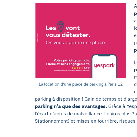
A
p
a
i
e
p
p
L
p
m
d
La location d'une place de parking à Paris 12
c
parking à disposition ! Gain de temps et d’argen
parking n’a que des avantages.
Grâce à Yespa
l’écart d’actes de malveillance. Le gros plus ?
Stationnement) et mises en fourrière, risques c