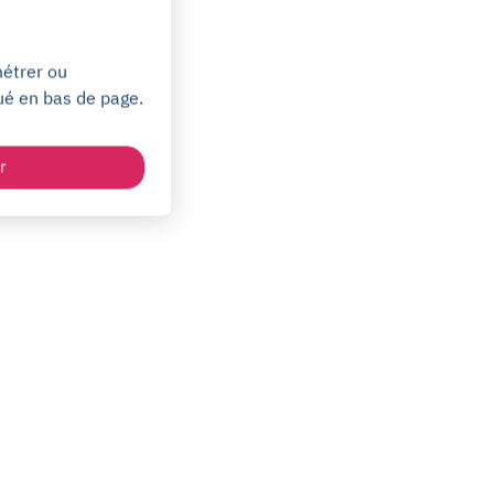
métrer ou
ué en bas de page.
r