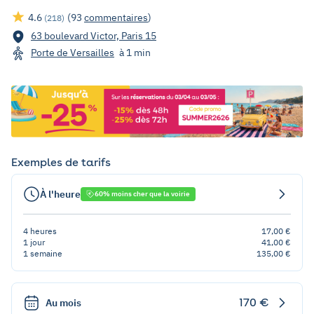
4.6
(93
commentaires
)
(218)
63 boulevard Victor, Paris 15
Porte de Versailles
à 1 min
Exemples de tarifs
À l'heure
60% moins cher que la voirie
4 heures
17,00 €
1 jour
41,00 €
1 semaine
135,00 €
170 €
Au mois