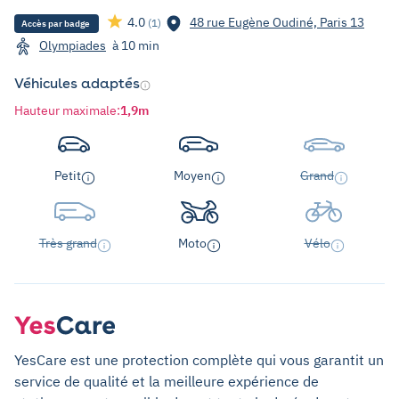
4.0
48 rue Eugène Oudiné, Paris 13
(1)
Accès par badge
Olympiades
à 10 min
Véhicules adaptés
Hauteur maximale
:
1,9m
Petit
Moyen
Grand
Très grand
Moto
Vélo
YesCare est une protection complète qui vous garantit un
service de qualité et la meilleure expérience de