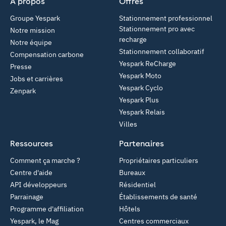
À propos
Offres
Groupe Yespark
Stationnement professionnel
Stationnement pro avec
Notre mission
recharge
Notre équipe
Stationnement collaboratif
Compensation carbone
Yespark ReCharge
Presse
Yespark Moto
Jobs et carrières
Yespark Cyclo
Zenpark
Yespark Plus
Yespark Relais
Villes
Ressources
Partenaires
Comment ça marche ?
Propriétaires particuliers
Centre d'aide
Bureaux
API développeurs
Résidentiel
Parrainage
Établissements de santé
Programme d'affiliation
Hôtels
Yespark, le Mag
Centres commerciaux