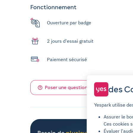
Fonctionnement
Ouverture par badge
2 jours d'essai gratuit
Paiement sécurisé
des Co
Poser une question sur ce parking
Yespark utilise de
Assurer le bo
Ces cookies s
Évaluer l'aud
Besoin de
plusieurs places
de