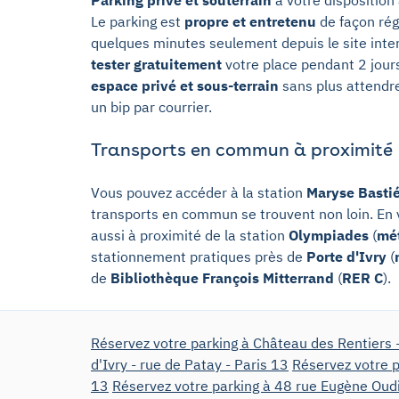
Le parking est
propre et entretenu
de façon rég
quelques minutes seulement depuis le site inter
tester gratuitement
votre place pendant 2 jours
espace privé et sous-terrain
sans plus attendre
un bip par courrier.
Transports en commun à proximité
Vous pouvez accéder à la station
Maryse Basti
transports en commun se trouvent non loin. En 
aussi à proximité de la station
Olympiades
(
mé
stationnement pratiques près de
Porte d'Ivry
(
de
Bibliothèque François Mitterrand
(
RER C
).
Réservez votre parking à Château des Rentiers 
d'Ivry - rue de Patay - Paris 13
Réservez votre p
13
Réservez votre parking à 48 rue Eugène Oudi