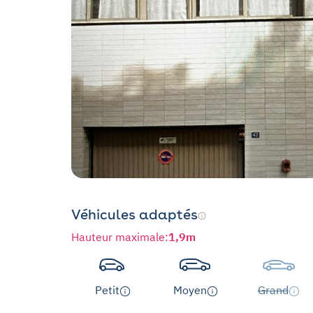
Véhicules adaptés
Hauteur maximale
:
1,9m
Petit
Moyen
Grand