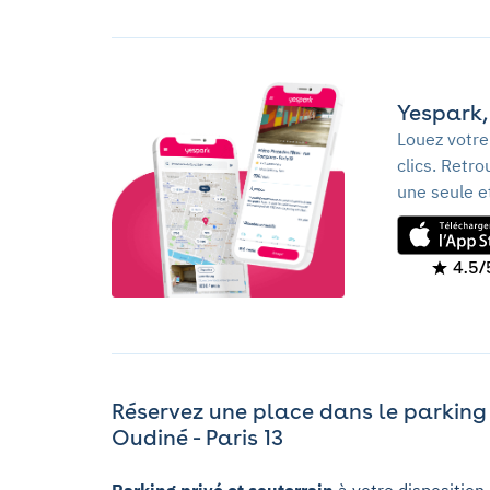
Yespark, 
Louez votre
clics. Retr
une seule e
4.5/
Réservez une place dans le parking 
Oudiné - Paris 13
Parking privé et souterrain
à votre disposition