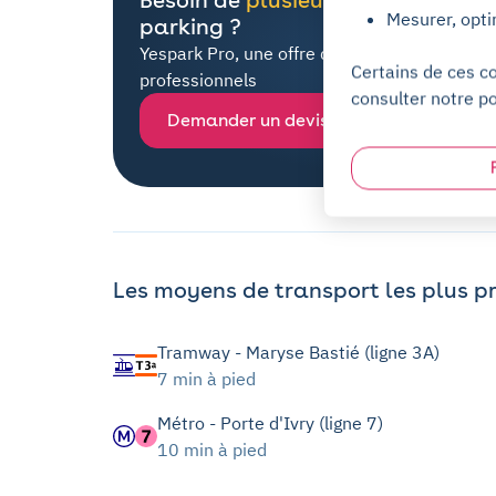
Mesurer, opti
parking ?
Yespark Pro, une offre dédiée à tous les
Certains de ces c
professionnels
consulter notre po
Demander un devis
Les moyens de transport les plus p
Tramway - Maryse Bastié (ligne 3A)
7 min à pied
Métro - Porte d'Ivry (ligne 7)
10 min à pied