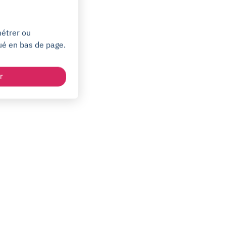
métrer ou
ué en bas de page.
r