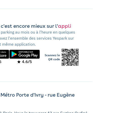
c'est encore mieux sur l'
appli
 parking au mois ou à l'heure en quelques
ouvez l'ensemble des services Yespark sur
t même application.
Scannez le
QR code
5
4.6/5
Métro Porte d'Ivry - rue Eugène
 à Paris. Vous le trouverez 42 rue Eugène Oudiné.