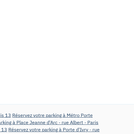
ris 13
Réservez votre parking à Métro Porte
rking à Place Jeanne d'Arc - rue Albert - Paris
s 13
Réservez votre parking à Porte d'Ivry - rue