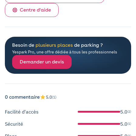
Centre d'aide
Besoin de
plusieurs places
de parking ?
Yespark Pro, une offre dédiée à tous les professionnels
Demander un devis
0 commentaire
5.0
(1)
Facilité d'accès
5.0
(2)
Sécurité
5.0
(1)
Place
5.0
(1)