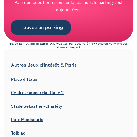
Pour quelques heures ou quelques mois, le parking c'est
toujours Yess !
Trouvez un parking
Église Sainte-Anne de la Butte-aux-Cailles, Paris
est noté
4.49
/
5
selon
7079
avis des
abonnés
Yespark
Autres lieux d'intérêt à Paris
Place d'Italie
Centre commercial Italie 2
Stade Sébastien-Charléty
Parc Montsouris
Tolbiac