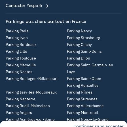
Contacter Yespark
Parkings pas chers partout en France
Parking Paris
Parking Nancy
Parking Lyon
Parking Strasbourg
Parking Bordeaux
Parking Clichy
Parking Lille
Parking Saint-Denis
Parking Toulouse
Parking Dijon
Parking Marseille
Parking Saint-Germain-en-
Parking Nantes
Laye
Parking Boulogne-Billancourt
Parking Saint-Ouen
Parking Versailles
Parking Issy-les-Moulineaux
Parking Nîmes
Parking Nanterre
Parking Suresnes
Parking Rueil-Malmaison
Parking Villeurbanne
Parking Angers
Parking Montreuil
Parking Asnières-sur-Seine
Parking Noisy-le-Grand
Continuer sans accepter
Parking Colombes
Parking Clermont-Ferrand