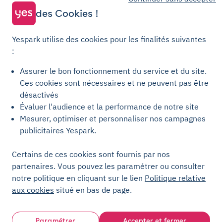
Parking Courbevoie
des Cookies !
Parking Metz
Yespark utilise des cookies pour les finalités suivantes
Yespark SAS, titulaire de la carte pro n°CPI 7501 2017 000 019 582 portant
:
les mentions "Gestion Immobilière" et "Transaction" délivrée par la CCI de
Paris Île-de-France. © Yespark Tous droits réservés.
Assurer le bon fonctionnement du service et du site.
Ces cookies sont nécessaires et ne peuvent pas être
Conditions générales d'utilisation
désactivés
Évaluer l'audience et la performance de notre site
Conditions générales de vente Stationnement
Mesurer, optimiser et personnaliser nos campagnes
Conditions générales de vente Recharge
publicitaires Yespark.
Politique de confidentialité
Politique relative aux cookies
Certains de ces cookies sont fournis par nos
partenaires. Vous pouvez les paramétrer ou consulter
Paramètres des cookies
notre politique en cliquant sur le lien
Politique relative
Mentions légales
aux cookies
situé en bas de page.
Charte de transparence
Paramétrer
Accepter et fermer