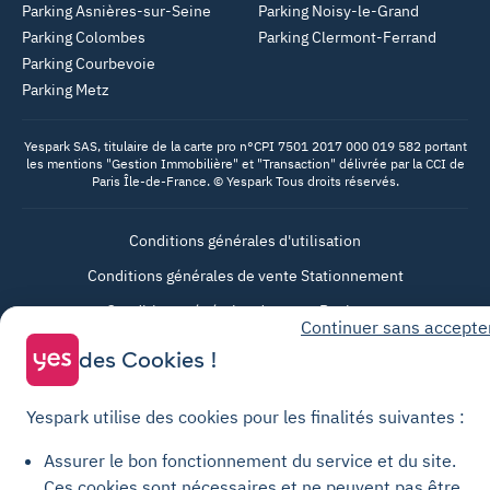
Parking Asnières-sur-Seine
Parking Noisy-le-Grand
Parking Colombes
Parking Clermont-Ferrand
Parking Courbevoie
Parking Metz
Yespark SAS, titulaire de la carte pro n°CPI 7501 2017 000 019 582 portant
les mentions "Gestion Immobilière" et "Transaction" délivrée par la CCI de
Paris Île-de-France. © Yespark Tous droits réservés.
Conditions générales d'utilisation
Conditions générales de vente Stationnement
Conditions générales de vente Recharge
Continuer sans accepte
Politique de confidentialité
des Cookies !
Politique relative aux cookies
Paramètres des cookies
Yespark utilise des cookies pour les finalités suivantes :
Mentions légales
Assurer le bon fonctionnement du service et du site.
Charte de transparence
Ces cookies sont nécessaires et ne peuvent pas être