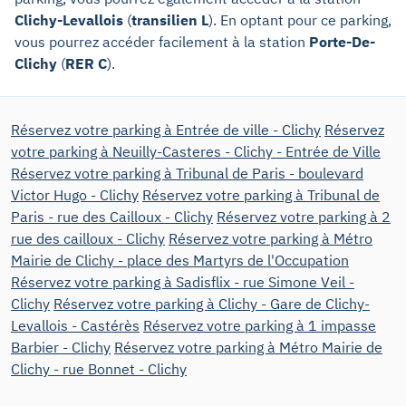
Clichy-Levallois
(
transilien L
). En optant pour ce parking,
vous pourrez accéder facilement à la station
Porte-De-
Clichy
(
RER C
).
Réservez votre parking à Entrée de ville - Clichy
Réservez
votre parking à Neuilly-Casteres - Clichy - Entrée de Ville
Réservez votre parking à Tribunal de Paris - boulevard
Victor Hugo - Clichy
Réservez votre parking à Tribunal de
Paris - rue des Cailloux - Clichy
Réservez votre parking à 2
rue des cailloux - Clichy
Réservez votre parking à Métro
Mairie de Clichy - place des Martyrs de l'Occupation
Réservez votre parking à Sadisflix - rue Simone Veil -
Clichy
Réservez votre parking à Clichy - Gare de Clichy-
Levallois - Castérès
Réservez votre parking à 1 impasse
Barbier - Clichy
Réservez votre parking à Métro Mairie de
Clichy - rue Bonnet - Clichy