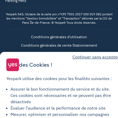
Parking Metz
Yespark SAS, titulaire de la carte pro n°CPI 7501 2017 000 019 582 portant
les mentions "Gestion Immobilière" et "Transaction" délivrée par la CCI de
Paris Île-de-France. © Yespark Tous droits réservés.
Conditions générales d'utilisation
Conditions générales de vente Stationnement
Conditions générales de vente Recharge
Continuer sans accepte
Politique de confidentialité
des Cookies !
Politique relative aux cookies
Paramètres des cookies
Yespark utilise des cookies pour les finalités suivantes :
Mentions légales
Assurer le bon fonctionnement du service et du site.
Charte de transparence
Ces cookies sont nécessaires et ne peuvent pas être
désactivés
Évaluer l'audience et la performance de notre site
Mesurer, optimiser et personnaliser nos campagnes