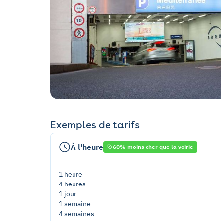
Exemples de tarifs
À l'heure
60% moins cher que la voirie
1 heure
4 heures
1 jour
1 semaine
4 semaines