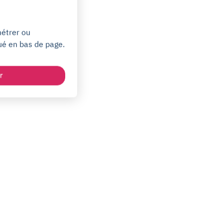
métrer ou
ué en bas de page.
r