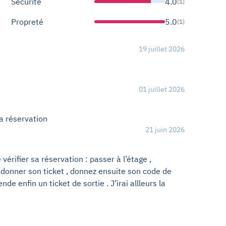
Sécurité
4.0
(1)
Propreté
5.0
(1)
19 juillet 2026
01 juillet 2026
ma réservation
21 juin 2026
érifier sa réservation : passer à l’étage ,
 , donner son ticket , donnez ensuite son code de
ende enfin un ticket de sortie . J’irai allleurs la