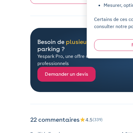
Mesurer, opti
Certains de ces c
consulter notre po
Besoin de
plusieurs places
de
parking ?
Yespark Pro, une offre dédiée à tous les
professionnels
Demander un devis
22 commentaires
4.5
(339)