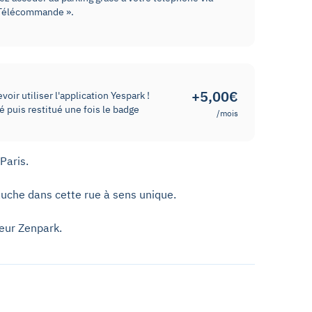
« Télécommande ».
+5,00€
oir utiliser l'application Yespark !
 puis restitué une fois le badge
/mois
Paris.
gauche dans cette rue à sens unique.
ieur Zenpark.