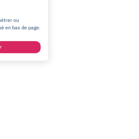
métrer ou
ué en bas de page.
r