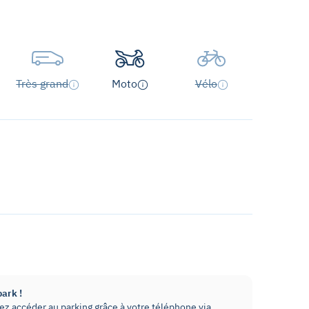
Très grand
Moto
Vélo
park !
z accéder au parking grâce à votre téléphone via