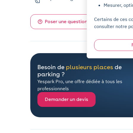
Mesurer, opti
Certains de ces c
Poser une question sur ce parking
consulter notre po
Besoin de
plusieurs places
de
parking ?
Yespark Pro, une offre dédiée à tous les
professionnels
Demander un devis