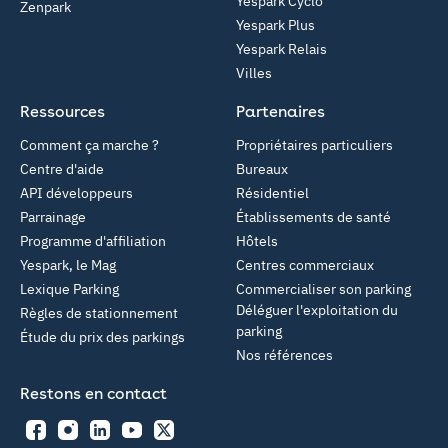
Yespark Cyclo
Zenpark
Yespark Plus
Yespark Relais
Villes
Ressources
Partenaires
Comment ça marche ?
Propriétaires particuliers
Centre d'aide
Bureaux
API développeurs
Résidentiel
Parrainage
Établissements de santé
Programme d'affiliation
Hôtels
Yespark, le Mag
Centres commerciaux
Lexique Parking
Commercialiser son parking
Déléguer l'exploitation du
Règles de stationnement
parking
Étude du prix des parkings
Nos références
Restons en contact
Facebook
Instagram
LinkedIn
YouTube
Twitter