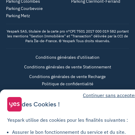
Parking Colombes
Parking Clermont-Ferrand
Parking Courbevoie
Parking Metz
Yespark SAS, titulaire de la carte pro n°CPI 7501 2017 000 019 582 portant
les mentions "Gestion Immobilière" et "Transaction" délivrée par la CCI de
Paris Île-de-France. © Yespark Tous droits réservés.
Conditions générales d'utilisation
Conditions générales de vente Stationnement
Conditions générales de vente Recharge
Politique de confidentialité
Politique relative aux cookies
Continuer sans accepte
Paramètres des cookies
des Cookies !
Mentions légales
Yespark utilise des cookies pour les finalités suivantes :
Charte de transparence
Assurer le bon fonctionnement du service et du site.