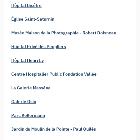
Hôpital Bicêtre
Église Saint-Saturnin
Musée Maison de la Photographie - Robert Doisneau
Hôpital Privé des Peupliers
Hôpital Henri Ey
Centre Hospitalier Public Fondation Vallée
La Galerie Masséna
Galerie Oslo
Parc Kellermann
Jardin du Moulin de la Pointe - Paul Quilès