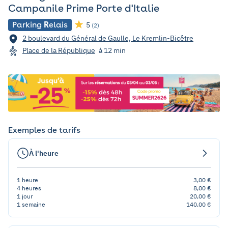
Campanile Prime Porte d'Italie
Parking
R
elais
5
(2)
2 boulevard du Général de Gaulle, Le Kremlin-Bicêtre
Place de la République
à 12 min
Exemples de tarifs
À l'heure
1 heure
3,00 €
4 heures
8,00 €
1 jour
20,00 €
1 semaine
140,00 €