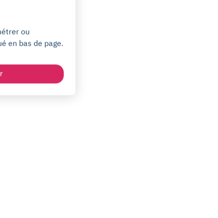
métrer ou
ué en bas de page.
r