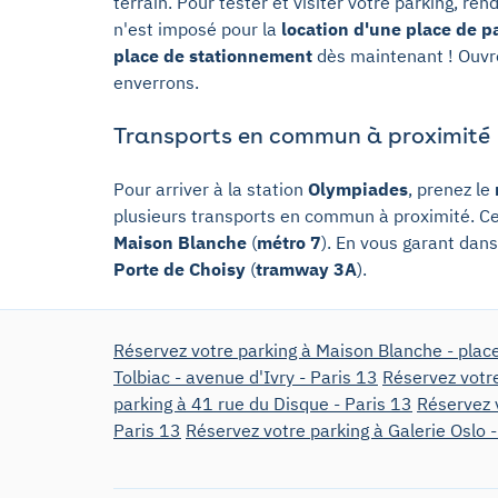
terrain. Pour tester et visiter votre parking, re
n'est imposé pour la
location d'une place de p
place de stationnement
dès maintenant ! Ouvre
enverrons.
Transports en commun à proximité
Pour arriver à la station
Olympiades
, prenez le
plusieurs transports en commun à proximité. Ce
Maison Blanche
(
métro 7
). En vous garant dans
Porte de Choisy
(
tramway 3A
).
Réservez votre parking à Maison Blanche - place
Tolbiac - avenue d'Ivry - Paris 13
Réservez votre
parking à 41 rue du Disque - Paris 13
Réservez v
Paris 13
Réservez votre parking à Galerie Oslo -