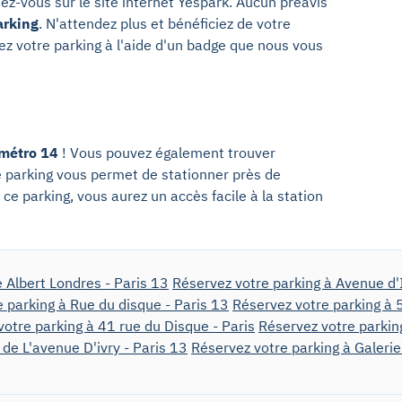
ndez-vous sur le site internet Yespark. Aucun préavis
arking
. N'attendez plus et bénéficiez de votre
z votre parking à l'aide d'un badge que nous vous
métro 14
! Vous pouvez également trouver
 parking vous permet de stationner près de
 ce parking, vous aurez un accès facile à la station
 Albert Londres - Paris 13
Réservez votre parking à Avenue d'I
 parking à Rue du disque - Paris 13
Réservez votre parking à 
otre parking à 41 rue du Disque - Paris
Réservez votre parking
 de L'avenue D'ivry - Paris 13
Réservez votre parking à Galerie