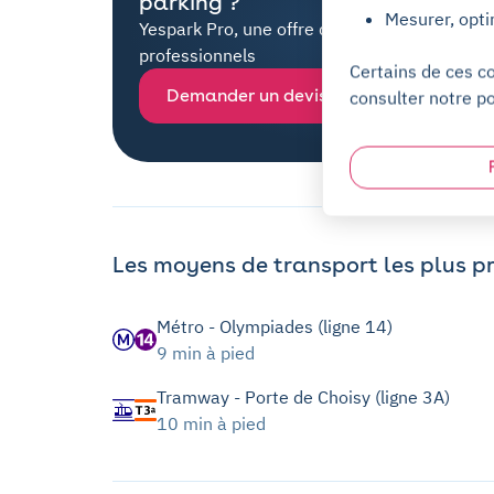
parking ?
Mesurer, opti
Yespark Pro, une offre dédiée à tous les
professionnels
Certains de ces c
Demander un devis
consulter notre po
Les moyens de transport les plus p
Métro - Olympiades (ligne 14)
9 min à pied
Tramway - Porte de Choisy (ligne 3A)
10 min à pied