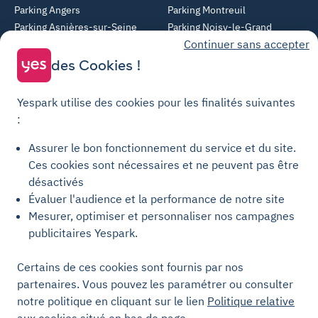
Parking Angers
Parking Montreuil
Parking Asnières-sur-Seine
Parking Noisy-le-Grand
Continuer sans accepter
Parking Colombes
Parking Clermont-Ferrand
Parking Courbevoie
des Cookies !
Parking Metz
Yespark utilise des cookies pour les finalités suivantes
Yespark SAS, titulaire de la carte pro n°CPI 7501 2017 000 019 582 portant
:
les mentions "Gestion Immobilière" et "Transaction" délivrée par la CCI de
Paris Île-de-France. © Yespark Tous droits réservés.
Assurer le bon fonctionnement du service et du site.
Ces cookies sont nécessaires et ne peuvent pas être
Conditions générales d'utilisation
désactivés
Évaluer l'audience et la performance de notre site
Conditions générales de vente Stationnement
Mesurer, optimiser et personnaliser nos campagnes
Conditions générales de vente Recharge
publicitaires Yespark.
Politique de confidentialité
Politique relative aux cookies
Certains de ces cookies sont fournis par nos
partenaires. Vous pouvez les paramétrer ou consulter
Paramètres des cookies
notre politique en cliquant sur le lien
Politique relative
Mentions légales