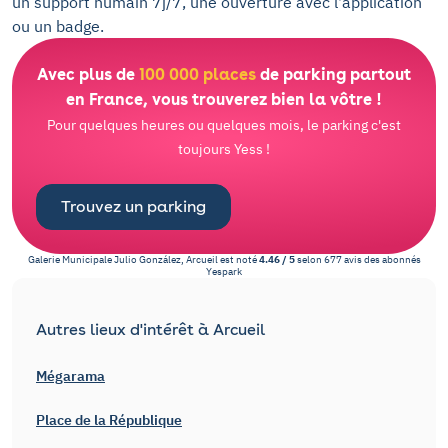
un support humain 7j/7, une ouverture avec l'application
ou un badge.
Avec plus de
100 000 places
de parking partout
en France, vous trouverez bien la vôtre !
Pour quelques heures ou quelques mois, le parking c'est
toujours Yess !
Trouvez un parking
Galerie Municipale Julio González, Arcueil
est noté
4.46
/
5
selon
677
avis des abonnés
Yespark
Autres lieux d'intérêt à Arcueil
Mégarama
Place de la République