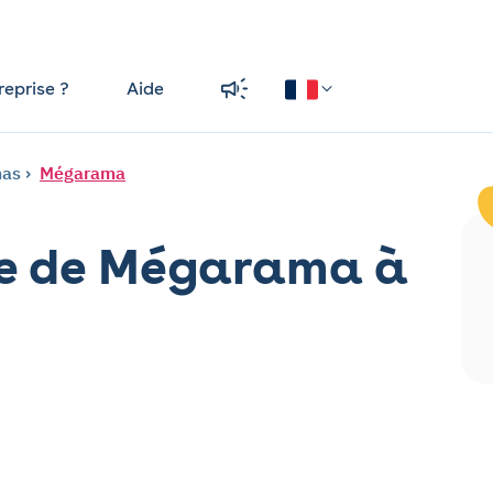
reprise ?
Aide
mas
Mégarama
he de Mégarama à