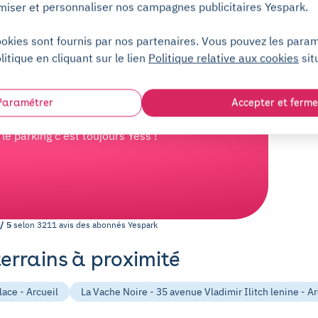
miser et personnaliser nos campagnes publicitaires Yespark.
lusieurs avantages : période d'essai gratuite de 2
, résiliation sans frais à tout moment, ouverture un
ookies sont fournis par nos partenaires. Vous pouvez les para
humain 7j/7.
litique en cliquant sur le lien
Politique relative aux cookies
sit
e parking partout en France,
Paramétrer
Accepter et ferme
e parking c'est toujours Yess !
/
5
selon
3211
avis des abonnés
Yespark
terrains à proximité
lace - Arcueil
La Vache Noire - 35 avenue Vladimir Ilitch lenine - Ar