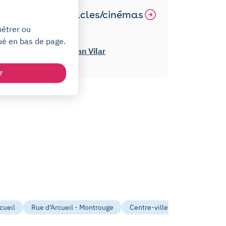
Autres
théâtres/spectacles/cinémas
à Arcueil
métrer ou
ué en bas de page.
Espace Municipal Jean Vilar
r
cueil
Rue d'Arcueil - Montrouge
Centre-ville - rue d'Arcueil -