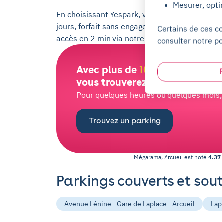
Mesurer, opti
En choisissant Yespark, vous bénéficierez de p
jours, forfait sans engagement et sans caution
Certains de ces c
accès en 2 min via notre application, support 
consulter notre po
Avec plus de
100 000 places
d
vous trouverez bien la vôtre !
Pour quelques heures ou quelques mois, l
Trouvez un parking
Mégarama, Arcueil
est noté
4.37
Parkings couverts et sou
Avenue Lénine - Gare de Laplace - Arcueil
Lap