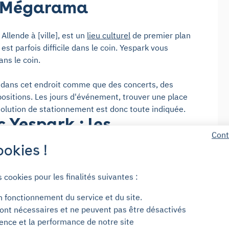
à Mégarama
llende à [ville], est un
lieu culturel
de premier plan
 est parfois difficile dans le coin. Yespark vous
ns le coin.
 dans cet endroit comme que des concerts, des
positions. Les jours d'événement, trouver une place
solution de stationnement est donc toute indiquée.
 Yespark : les
Cont
okies !
é de Mégarama ? En louant une place Yespark, vous
s cookies pour les finalités suivantes :
 : plus besoin de tourner dans le quartier pour
 Nous proposons nos places en parking couvert et
n fonctionnement du service et du site.
on et l'accès au parking sont immédiats avec notre
ont nécessaires et ne peuvent pas être désactivés
ience et la performance de notre site