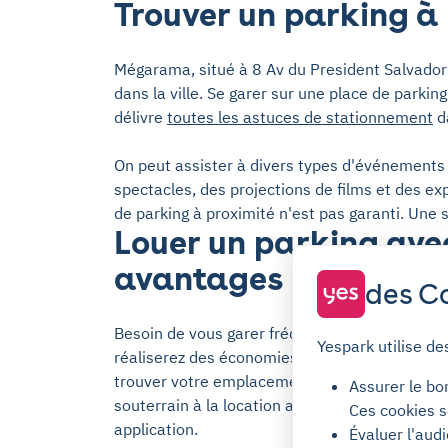
Trouver un parking 
Mégarama, situé à 8 Av du President Salvador A
dans la ville. Se garer sur une place de parking
délivre
toutes les astuces de stationnement
da
On peut assister à divers types d'événements
spectacles, des projections de films et des ex
de parking à proximité n'est pas garanti. Une 
Louer un parking avec
avantages
des Co
Besoin de vous garer fréquemment à proximit
Yespark utilise de
réaliserez des économies et gagnerez du temps
trouver votre emplacement de stationnement.
Assurer le bo
souterrain à la location au mois. La réservati
Ces cookies s
application.
Évaluer l'aud