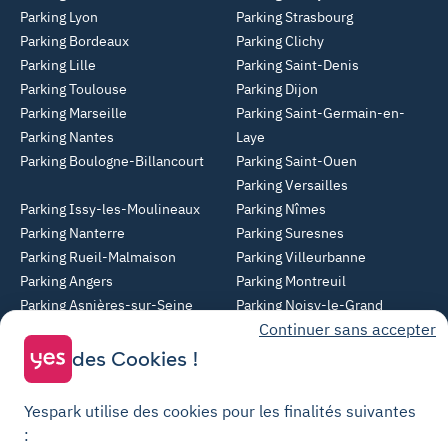
Parking Lyon
Parking Strasbourg
Parking Bordeaux
Parking Clichy
Parking Lille
Parking Saint-Denis
Parking Toulouse
Parking Dijon
Parking Marseille
Parking Saint-Germain-en-
Parking Nantes
Laye
Parking Boulogne-Billancourt
Parking Saint-Ouen
Parking Versailles
Parking Issy-les-Moulineaux
Parking Nîmes
Parking Nanterre
Parking Suresnes
Parking Rueil-Malmaison
Parking Villeurbanne
Parking Angers
Parking Montreuil
Parking Asnières-sur-Seine
Parking Noisy-le-Grand
Continuer sans accepter
Parking Colombes
Parking Clermont-Ferrand
Parking Courbevoie
des Cookies !
Parking Metz
Yespark utilise des cookies pour les finalités suivantes
Yespark SAS, titulaire de la carte pro n°CPI 7501 2017 000 019 582 portant
:
les mentions "Gestion Immobilière" et "Transaction" délivrée par la CCI de