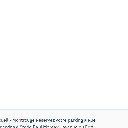
cueil - Montrouge
Réservez votre parking à Rue
parking à Stade Paul Montay - avenue du Fort -