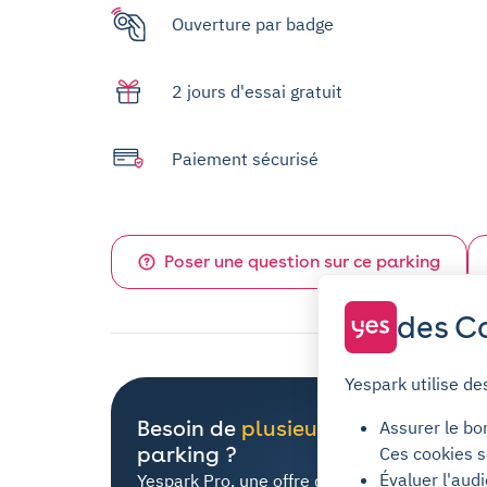
Ouverture par badge
2 jours d'essai gratuit
Paiement sécurisé
Poser une question sur ce parking
des Co
Yespark utilise de
Besoin de
plusieurs places
de
Assurer le bo
parking ?
Ces cookies s
Évaluer l'aud
Yespark Pro, une offre dédiée à tous les