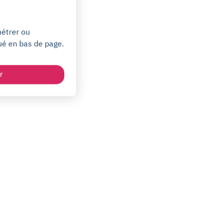
métrer ou
ué en bas de page.
r