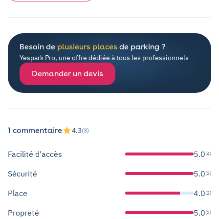
Besoin de
plusieurs places
de parking ?
Yespark Pro, une offre dédiée à tous les professionnels
Demander un devis
1 commentaire
4.3
(3)
Facilité d'accès
5.0
(4)
Sécurité
5.0
(2)
Place
4.0
(2)
Propreté
5.0
(2)