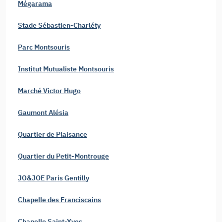
Mégarama
Stade Sébastien-Charléty
Parc Montsouris
Institut Mutualiste Montsouris
Marché Victor Hugo
Gaumont Alésia
Quartier de Plaisance
Quartier du Petit-Montrouge
JO&JOE Paris Gentilly
Chapelle des Franciscains
Chapelle Saint-Yves