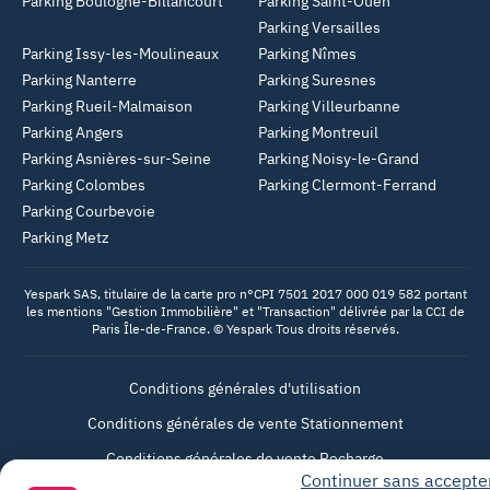
Parking Boulogne-Billancourt
Parking Saint-Ouen
Parking Versailles
Parking Issy-les-Moulineaux
Parking Nîmes
Parking Nanterre
Parking Suresnes
Parking Rueil-Malmaison
Parking Villeurbanne
Parking Angers
Parking Montreuil
Parking Asnières-sur-Seine
Parking Noisy-le-Grand
Parking Colombes
Parking Clermont-Ferrand
Parking Courbevoie
Parking Metz
Yespark SAS, titulaire de la carte pro n°CPI 7501 2017 000 019 582 portant
les mentions "Gestion Immobilière" et "Transaction" délivrée par la CCI de
Paris Île-de-France. © Yespark Tous droits réservés.
Conditions générales d'utilisation
Conditions générales de vente Stationnement
Conditions générales de vente Recharge
Continuer sans accepte
Politique de confidentialité