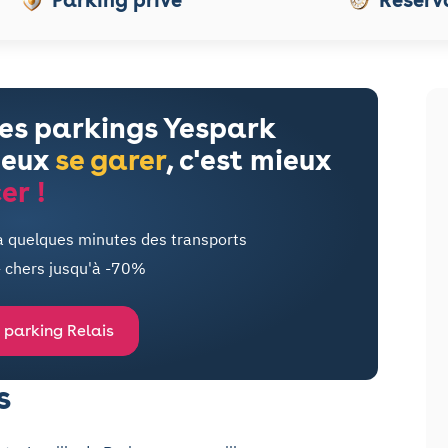
les parkings Yespark
ieux
se garer
, c'est mieux
er !
à quelques minutes des transports
- chers jusqu'à -70%
 parking Relais
s