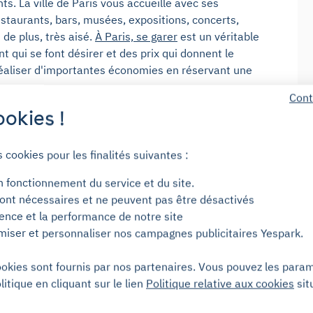
s. La ville de Paris vous accueille avec ses
estaurants, bars, musées, expositions, concerts,
 de plus, très aisé.
À Paris, se garer
est un véritable
 qui se font désirer et des prix qui donnent le
réaliser d'importantes économies en réservant une
Cont
 Maison médicale
okies !
s cookies pour les finalités suivantes :
rouve 106 Avenue Emile Zola. Se garer autour de ce
n fonctionnement du service et du site.
park vous donne les
options de stationnement dans
ont nécessaires et ne peuvent pas être désactivés
ience et la performance de notre site
miser et personnaliser nos campagnes publicitaires Yespark.
te à un proche peuvent vous mener à Maison
us y rendre en voiture, il vaut mieux penser à votre
ookies sont fournis par nos partenaires. Vous pouvez les para
ra plus nécessaire de chercher votre place et de
litique en cliquant sur le lien
Politique relative aux cookies
sit
t de réduire le risque de retarder un rendez-vous.
 Yespark : les