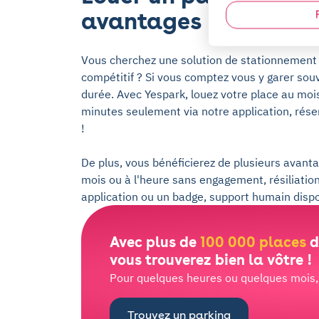
avantages
Vous cherchez une solution de stationnement
compétitif ? Si vous comptez vous y garer souv
durée. Avec Yespark, louez votre place au mois
minutes seulement via notre application, rése
!
De plus, vous bénéficierez de plusieurs avantag
mois ou à l'heure sans engagement, résiliatio
application ou un badge, support humain dispo
Avec plus de
100 000 places
d
vous trouverez bien la vôtre !
Pour quelques heures ou quelques mois, l
Trouvez un parking