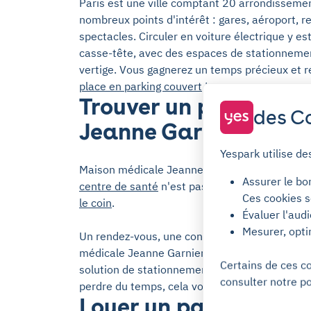
Paris est une ville comptant 20 arrondissement
nombreux points d'intérêt : gares, aéroport, r
spectacles. Circuler en voiture électrique y est
casse-tête, avec des espaces de stationnement
vertige. Vous gagnerez un temps précieux et 
place en parking couvert
!
Trouver un parking à
des Co
Jeanne Garnier
Yespark utilise de
Maison médicale Jeanne Garnier de Paris se t
Assurer le bo
centre de santé
n'est pas toujours facile. Yes
Ces cookies s
le coin
.
Évaluer l'aud
Mesurer, opti
Un rendez-vous, une consultation ou une visi
médicale Jeanne Garnier. Si vous décidez de vo
Certains de ces c
solution de stationnement en avance. Il ne se
consulter notre po
perdre du temps, cela vous permettra égalemen
Louer un parking avec