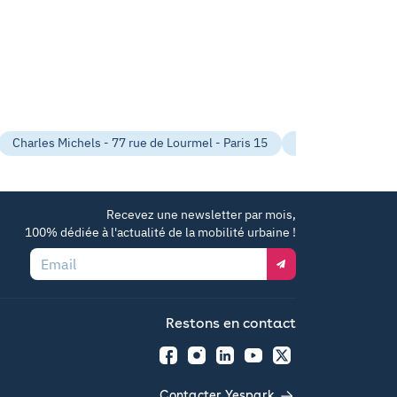
Charles Michels - 77 rue de Lourmel - Paris 15
Commerce - Felix 
Recevez une newsletter par mois,
100% dédiée à l'actualité de la mobilité urbaine !
Email
Restons en contact
Facebook
Instagram
LinkedIn
YouTube
Twitter
Contacter Yespark