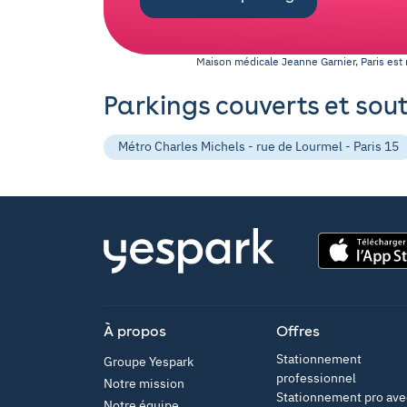
Maison médicale Jeanne Garnier, Paris
est
Parkings couverts et sou
Métro Charles Michels - rue de Lourmel - Paris 15
App Store
À propos
Offres
Stationnement
Groupe Yespark
professionnel
Notre mission
Stationnement pro ave
Notre équipe