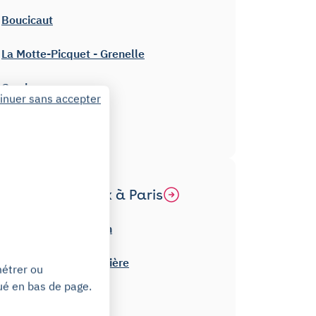
Boucicaut
La Motte-Picquet - Grenelle
Cambronne
inuer sans accepter
Bir-Hakeim
Autres hôpitaux à Paris
Hôpital Saint-Joseph
Hôpital Pitié-Salpêtrière
métrer ou
ué en bas de page.
Hôpital Saint-Louis