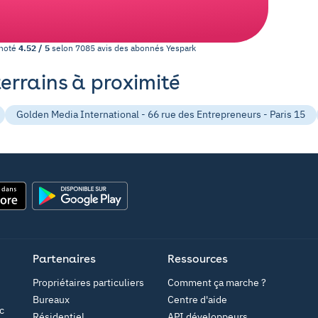
 noté
4.52
/
5
selon
7085
avis des abonnés
Yespark
terrains à proximité
Golden Media International - 66 rue des Entrepreneurs - Paris 15
Google Play
Partenaires
Ressources
Propriétaires particuliers
Comment ça marche ?
Bureaux
Centre d'aide
c
Résidentiel
API développeurs