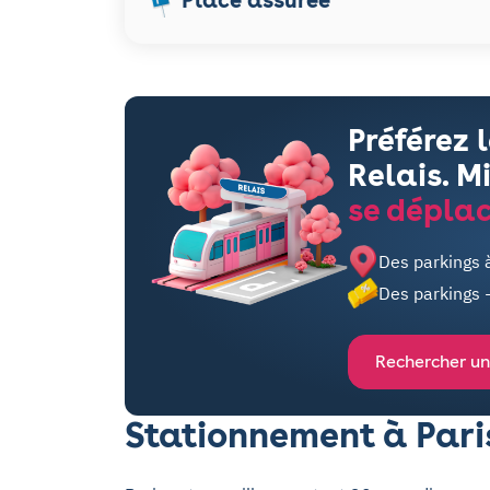
Préférez 
Relais. M
se déplac
Des parkings 
Des parkings 
Rechercher un
Stationnement à Pari