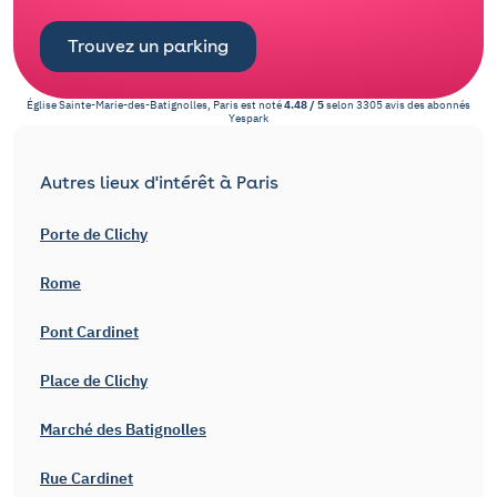
Trouvez un parking
Église Sainte-Marie-des-Batignolles, Paris
est noté
4.48
/
5
selon
3305
avis des abonnés
Yespark
Autres lieux d'intérêt à Paris
Porte de Clichy
Rome
Pont Cardinet
Place de Clichy
Marché des Batignolles
Rue Cardinet