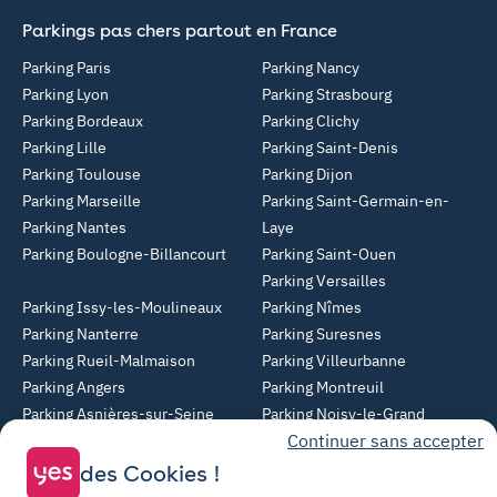
Parkings pas chers partout en France
Parking Paris
Parking Nancy
Parking Lyon
Parking Strasbourg
Parking Bordeaux
Parking Clichy
Parking Lille
Parking Saint-Denis
Parking Toulouse
Parking Dijon
Parking Marseille
Parking Saint-Germain-en-
Parking Nantes
Laye
Parking Boulogne-Billancourt
Parking Saint-Ouen
Parking Versailles
Parking Issy-les-Moulineaux
Parking Nîmes
Parking Nanterre
Parking Suresnes
Parking Rueil-Malmaison
Parking Villeurbanne
Parking Angers
Parking Montreuil
Parking Asnières-sur-Seine
Parking Noisy-le-Grand
Continuer sans accepter
Parking Colombes
Parking Clermont-Ferrand
Parking Courbevoie
des Cookies !
Parking Metz