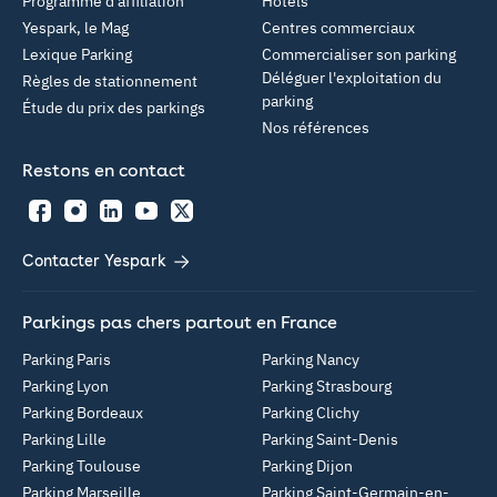
Programme d'affiliation
Hôtels
Yespark, le Mag
Centres commerciaux
Lexique Parking
Commercialiser son parking
Déléguer l'exploitation du
Règles de stationnement
parking
Étude du prix des parkings
Nos références
Restons en contact
Facebook
Instagram
LinkedIn
YouTube
Twitter
Contacter Yespark
Parkings pas chers partout en France
Parking Paris
Parking Nancy
Parking Lyon
Parking Strasbourg
Parking Bordeaux
Parking Clichy
Parking Lille
Parking Saint-Denis
Parking Toulouse
Parking Dijon
Parking Marseille
Parking Saint-Germain-en-