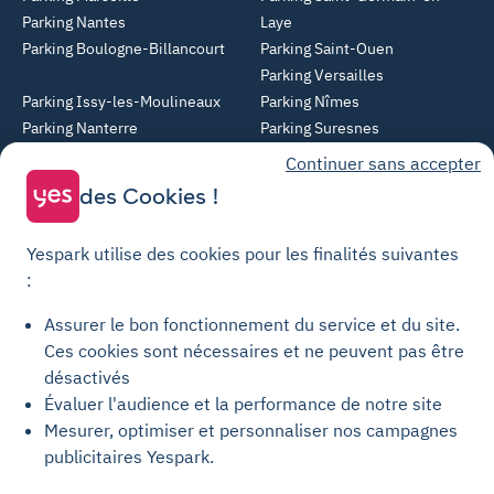
Parking Nantes
Laye
Parking Boulogne-Billancourt
Parking Saint-Ouen
Parking Versailles
Parking Issy-les-Moulineaux
Parking Nîmes
Parking Nanterre
Parking Suresnes
Parking Rueil-Malmaison
Parking Villeurbanne
Continuer sans accepter
Parking Angers
Parking Montreuil
des Cookies !
Parking Asnières-sur-Seine
Parking Noisy-le-Grand
Parking Colombes
Parking Clermont-Ferrand
Yespark utilise des cookies pour les finalités suivantes
Parking Courbevoie
:
Parking Metz
Assurer le bon fonctionnement du service et du site.
Yespark SAS, titulaire de la carte pro n°CPI 7501 2017 000 019 582 portant
Ces cookies sont nécessaires et ne peuvent pas être
les mentions "Gestion Immobilière" et "Transaction" délivrée par la CCI de
désactivés
Paris Île-de-France. © Yespark Tous droits réservés.
Évaluer l'audience et la performance de notre site
Mesurer, optimiser et personnaliser nos campagnes
Conditions générales d'utilisation
publicitaires Yespark.
Conditions générales de vente Stationnement