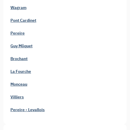
Wagram
Pont Cardinet
Pereire
Guy Môquet
Brochant
La Fourche
Monceau
Villiers
Pereire - Levallois