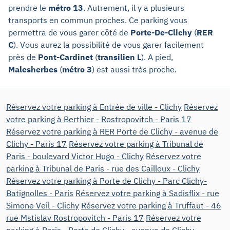
prendre le
métro 13
. Autrement, il y a plusieurs
transports en commun proches. Ce parking vous
permettra de vous garer côté de
Porte-De-Clichy
(
RER
C
). Vous aurez la possibilité de vous garer facilement
près de
Pont-Cardinet
(
transilien L
). A pied,
Malesherbes
(
métro 3
) est aussi très proche.
Réservez votre parking à Entrée de ville - Clichy
Réservez
votre parking à Berthier - Rostropovitch - Paris 17
Réservez votre parking à RER Porte de Clichy - avenue de
Clichy - Paris 17
Réservez votre parking à Tribunal de
Paris - boulevard Victor Hugo - Clichy
Réservez votre
parking à Tribunal de Paris - rue des Cailloux - Clichy
Réservez votre parking à Porte de Clichy - Parc Clichy-
Batignolles - Paris
Réservez votre parking à Sadisflix - rue
Simone Veil - Clichy
Réservez votre parking à Truffaut - 46
rue Mstislav Rostropovitch - Paris 17
Réservez votre