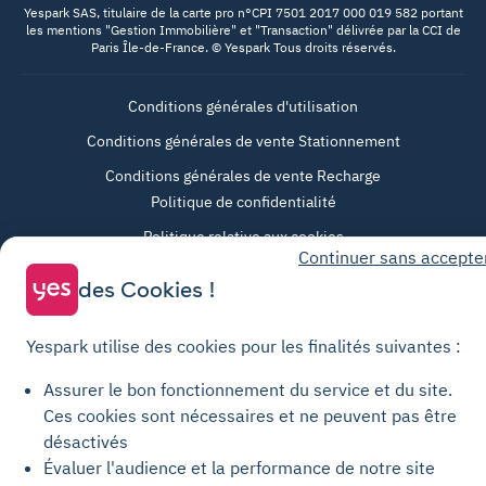
Yespark SAS, titulaire de la carte pro n°CPI 7501 2017 000 019 582 portant
les mentions "Gestion Immobilière" et "Transaction" délivrée par la CCI de
Paris Île-de-France. © Yespark Tous droits réservés.
Conditions générales d'utilisation
Conditions générales de vente Stationnement
Conditions générales de vente Recharge
Politique de confidentialité
Politique relative aux cookies
Continuer sans accepte
Paramètres des cookies
des Cookies !
Mentions légales
Charte de transparence
Yespark utilise des cookies pour les finalités suivantes :
Assurer le bon fonctionnement du service et du site.
Ces cookies sont nécessaires et ne peuvent pas être
désactivés
Évaluer l'audience et la performance de notre site