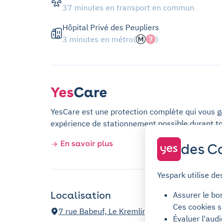
37 minutes en transport en commun
Hôpital Privé des Peupliers
3 minutes en métro
(
)
7
YesCare est une protection complète qui vous gar
expérience de stationnement possible durant t
En savoir plus
des Co
Yespark utilise de
Localisation
Assurer le bo
Ces cookies s
7 rue Babeuf, Le Kremlin-Bicêtre
Évaluer l'aud