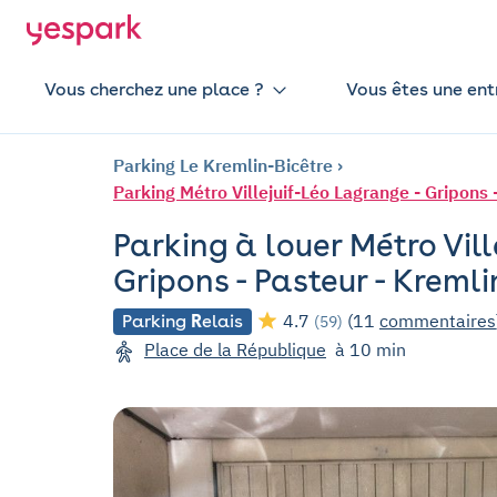
Vous cherchez une place ?
Vous êtes une ent
Parking Le Kremlin-Bicêtre
Parking Métro Villejuif-Léo Lagrange - Gripons 
Parking à louer Métro Vil
Gripons - Pasteur - Kremli
4.7
(11
commentaires
Parking
R
elais
(59)
Place de la République
à 10 min