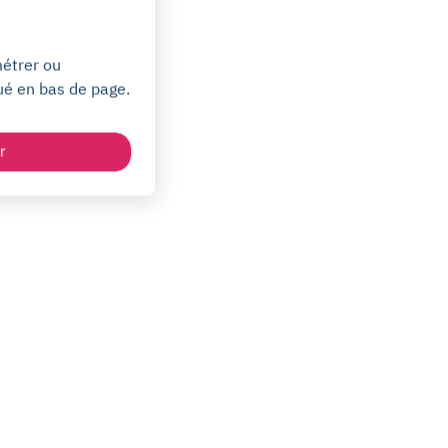
métrer ou
ué en bas de page.
r