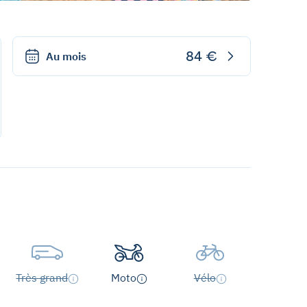
84 €
Au mois
Très grand
Moto
Vélo