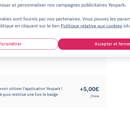
miser et personnaliser nos campagnes publicitaires Yespark.
ookies sont fournis par nos partenaires. Vous pouvez les para
litique en cliquant sur le lien
Politique relative aux cookies
sit
park !
Paramétrer
Accepter et ferme
z accéder au parking grâce à votre téléphone via
« Télécommande ».
+5,00€
oir utiliser l'application Yespark !
 puis restitué une fois le badge
/mois