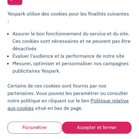
Parking Metz
Yespark utilise des cookies pour les finalités suivantes
Yespark SAS, titulaire de la carte pro n°CPI 7501 2017 000 019 582 portant
:
les mentions "Gestion Immobilière" et "Transaction" délivrée par la CCI de
Paris Île-de-France. © Yespark Tous droits réservés.
Assurer le bon fonctionnement du service et du site.
Ces cookies sont nécessaires et ne peuvent pas être
Conditions générales d'utilisation
désactivés
Évaluer l'audience et la performance de notre site
Conditions générales de vente Stationnement
Mesurer, optimiser et personnaliser nos campagnes
Conditions générales de vente Recharge
publicitaires Yespark.
Politique de confidentialité
Politique relative aux cookies
Certains de ces cookies sont fournis par nos
partenaires. Vous pouvez les paramétrer ou consulter
Paramètres des cookies
notre politique en cliquant sur le lien
Politique relative
Mentions légales
aux cookies
situé en bas de page.
Charte de transparence
Paramétrer
Accepter et fermer