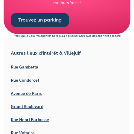
toujours Yess !
Trouvez un parking
Parc Émile Zola, Villejuif
est noté
4.44
/
5
selon
1205
avis des abonnés
Yespark
Autres lieux d'intérêt à Villejuif
Rue Gambetta
Rue Condorcet
Avenue de Paris
Grand Boulevard
Rue Henri Barbusse
Rue Voltaire