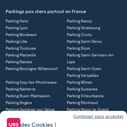
Parkings pas chers partout en France
Parking Paris
Parking Nancy
Parking Lyon
Parking Strasbourg
Parking Bordeaux
Parking Clichy
Parking Lille
Parking Saint-Denis
Parking Toulouse
Parking Dijon
Parking Marseille
Parking Saint-Germain-en-
Parking Nantes
Laye
Parking Boulogne-Billancourt
Parking Saint-Ouen
Parking Versailles
Parking Issy-les-Moulineaux
Parking Nîmes
Parking Nanterre
Parking Suresnes
Parking Rueil-Malmaison
Parking Villeurbanne
Parking Angers
Parking Montreuil
Parking Asnières-sur-Seine
Parking Noisy-le-Grand
Continuer sans accepter
Parking Colombes
Parking Clermont-Ferrand
Parking Courbevoie
des Cookies !