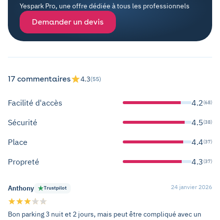
Yespark Pro, une offre dédiée à tous les professionnels
Demander un devis
17 commentaires
4.3
(55)
Facilité d'accès
4.2
(68)
Sécurité
4.5
(38)
Place
4.4
(37)
Propreté
4.3
(37)
24 janvier 2026
Anthony
Trustpilot
Bon parking 3 nuit et 2 jours, mais peut être compliqué avec un