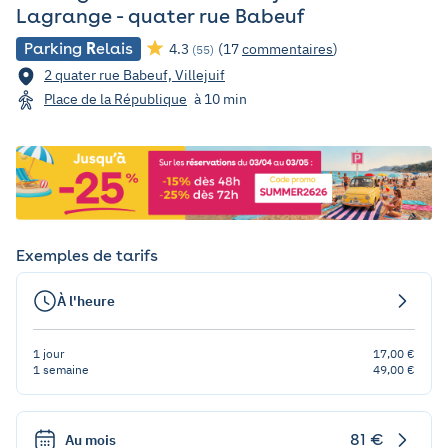
Lagrange - quater rue Babeuf
Parking
R
elais
4.3
(17
commentaires
)
(55)
2 quater rue Babeuf, Villejuif
Place de la République
à 10 min
Exemples de tarifs
À l'heure
1 jour
17,00 €
1 semaine
49,00 €
81 €
Au mois