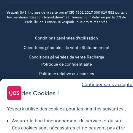
Yespark SAS, titulaire de la carte pro n°CPI 7501 2017 000 019 582 portant
les mentions "Gestion Immobilière" et "Transaction" délivrée par la CCI de
Paris Île-de-France. © Yespark Tous droits réservés.
Conditions générales d'utilisation
Conditions générales de vente Stationnement
Conditions générales de vente Recharge
Politique de confidentialité
Politique relative aux cookies
Paramètres des cookies
Continuer sans accepte
des Cookies !
Mentions légales
Charte de transparence
Yespark utilise des cookies pour les finalités suivantes :
Assurer le bon fonctionnement du service et du site.
Ces cookies sont nécessaires et ne peuvent pas être