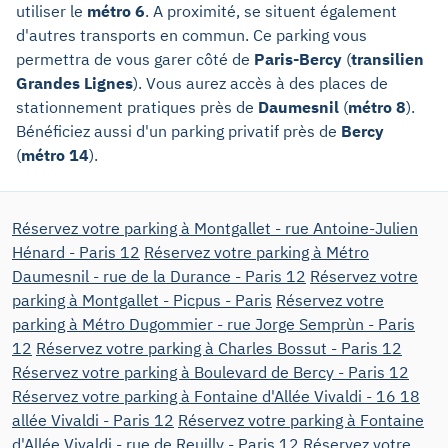
utiliser le
métro 6
. A proximité, se situent également
d'autres transports en commun. Ce parking vous
permettra de vous garer côté de
Paris-Bercy
(
transilien
Grandes Lignes
). Vous aurez accès à des places de
stationnement pratiques près de
Daumesnil
(
métro 8
).
Bénéficiez aussi d'un parking privatif près de
Bercy
(
métro 14
).
Réservez votre parking à Montgallet - rue Antoine-Julien
Hénard - Paris 12
Réservez votre parking à Métro
Daumesnil - rue de la Durance - Paris 12
Réservez votre
parking à Montgallet - Picpus - Paris
Réservez votre
parking à Métro Dugommier - rue Jorge Semprùn - Paris
12
Réservez votre parking à Charles Bossut - Paris 12
Réservez votre parking à Boulevard de Bercy - Paris 12
Réservez votre parking à Fontaine d'Allée Vivaldi - 16 18
allée Vivaldi - Paris 12
Réservez votre parking à Fontaine
d'Allée Vivaldi - rue de Reuilly - Paris 12
Réservez votre