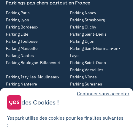
Parkings pas chers partout en France
Parking Paris
Parking Nancy
Parking Lyon
Parking Strasbourg
Parking Bordeaux
Parking Clichy
Parking Lille
Parking Saint-Denis
Parking Toulouse
Parking Dijon
Parking Marseille
Parking Saint-Germain-en-
Parking Nantes
Laye
Parking Boulogne-Billancourt
Parking Saint-Ouen
Parking Versailles
Parking Issy-les-Moulineaux
Parking Nîmes
Parking Nanterre
Parking Suresnes
Parking Rueil-Malmaison
Parking Villeurbanne
Continuer sans accepter
Parking Angers
Parking Montreuil
des Cookies !
Parking Asnières-sur-Seine
Parking Noisy-le-Grand
Parking Colombes
Parking Clermont-Ferrand
Yespark utilise des cookies pour les finalités suivantes
Parking Courbevoie
:
Parking Metz