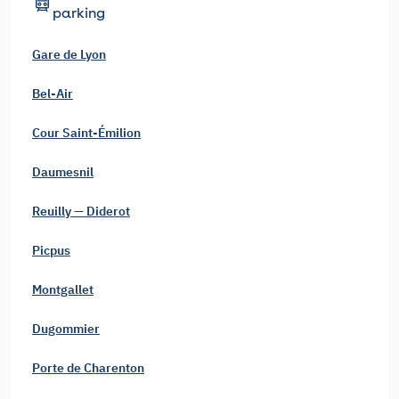
parking
Gare de Lyon
Bel-Air
Cour Saint-Émilion
Daumesnil
Reuilly — Diderot
Picpus
Montgallet
Dugommier
Porte de Charenton