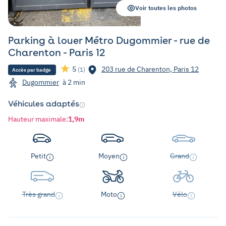
Voir toutes les photos
Parking à louer Métro Dugommier - rue de
Charenton - Paris 12
5
203 rue de Charenton, Paris 12
(1)
Accès par badge
Dugommier
à 2 min
Véhicules adaptés
Hauteur maximale
:
1,9m
Petit
Moyen
Grand
Très grand
Moto
Vélo