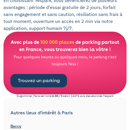
En choisissant Yespark, vous bénéficierez de plusieurs
avantages : période d'essai gratuite de 2 jours, forfait
sans engagement et sans caution, résiliation sans frais à
tout moment, ouverture un accès en 2 min via notre
application, support humain 7j/7.
Avec plus de
100 000 places
de parking partout
en France, vous trouverez bien la vôtre !
Pour quelques heures ou quelques mois, le parking c'est
toujours Yess !
Trouvez un parking
Dugommier, Paris
est noté
4.38
/
5
selon
12476
avis des abonnés
Yespark
Autres lieux d'intérêt à Paris
Bercy