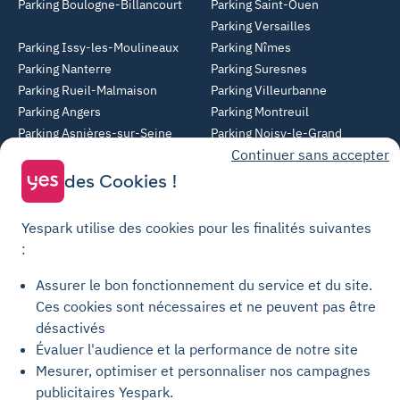
Parking Boulogne-Billancourt
Parking Saint-Ouen
Parking Versailles
Parking Issy-les-Moulineaux
Parking Nîmes
Parking Nanterre
Parking Suresnes
Parking Rueil-Malmaison
Parking Villeurbanne
Parking Angers
Parking Montreuil
Parking Asnières-sur-Seine
Parking Noisy-le-Grand
Continuer sans accepter
Parking Colombes
Parking Clermont-Ferrand
Parking Courbevoie
des Cookies !
Parking Metz
Yespark utilise des cookies pour les finalités suivantes
Yespark SAS, titulaire de la carte pro n°CPI 7501 2017 000 019 582 portant
:
les mentions "Gestion Immobilière" et "Transaction" délivrée par la CCI de
Paris Île-de-France. © Yespark Tous droits réservés.
Assurer le bon fonctionnement du service et du site.
Ces cookies sont nécessaires et ne peuvent pas être
Conditions générales d'utilisation
désactivés
Évaluer l'audience et la performance de notre site
Conditions générales de vente Stationnement
Mesurer, optimiser et personnaliser nos campagnes
Conditions générales de vente Recharge
publicitaires Yespark.
Politique de confidentialité