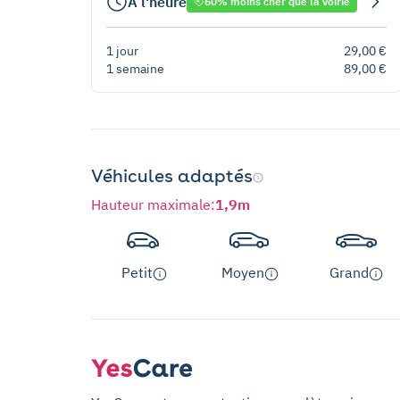
À l'heure
60% moins cher que la voirie
1 jour
29,00 €
1 semaine
89,00 €
Véhicules adaptés
Hauteur maximale
:
1,9m
Petit
Moyen
Grand