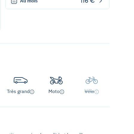
116 €
Au mois
Très grand
Moto
Vélo