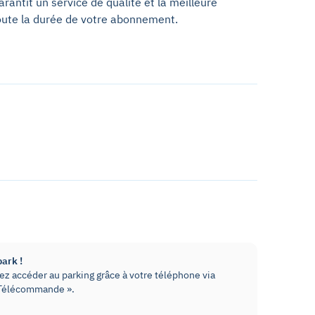
antit un service de qualité et la meilleure
oute la durée de votre abonnement.
park !
z accéder au parking grâce à votre téléphone via
« Télécommande ».