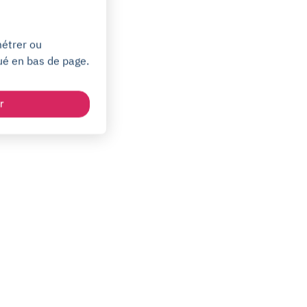
métrer ou
ué en bas de page.
r