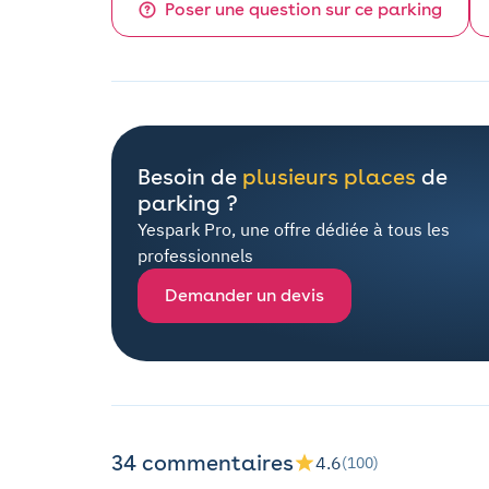
Poser une question sur ce parking
Besoin de
plusieurs places
de
parking ?
Yespark Pro, une offre dédiée à tous les
professionnels
Demander un devis
34 commentaires
4.6
(100)