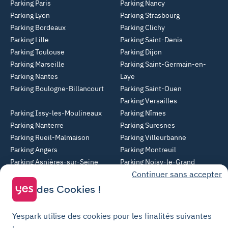
Parking Paris
Parking Nancy
Parking Lyon
Parking Strasbourg
Parking Bordeaux
Parking Clichy
Parking Lille
Parking Saint-Denis
Parking Toulouse
Parking Dijon
Parking Marseille
Parking Saint-Germain-en-
Parking Nantes
Laye
Parking Boulogne-Billancourt
Parking Saint-Ouen
Parking Versailles
Parking Issy-les-Moulineaux
Parking Nîmes
Parking Nanterre
Parking Suresnes
Parking Rueil-Malmaison
Parking Villeurbanne
Parking Angers
Parking Montreuil
Parking Asnières-sur-Seine
Parking Noisy-le-Grand
Continuer sans accepter
Parking Colombes
Parking Clermont-Ferrand
Parking Courbevoie
des Cookies !
Parking Metz
Yespark utilise des cookies pour les finalités suivantes
Yespark SAS, titulaire de la carte pro n°CPI 7501 2017 000 019 582 portant